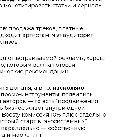
но монетизировать статьи и сериалы
ов: продажа треков, платные
одходит артистам, чья аудитория
лизов.
од от встраиваемой рекламы; хорош
ео, которым важна готовая
мические рекомендации.
ть донаты, а в то,
насколько
л промо-инструменты: появились
я авторов — то есть “продвижения
сь бизнес живёт внутри одной
у Boosty комиссия 10% плюс отдельно
стрый старт в “экосистемных”
и параллельно — собственную
а и маркетинг.