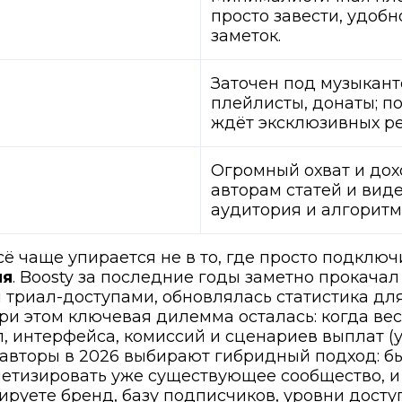
просто завести, удоб
заметок.
Заточен под музыкант
плейлисты, донаты; п
ждёт эксклюзивных ре
Огромный охват и дох
авторам статей и вид
аудитория и алгорит
сё чаще упирается не в то, где просто подключи
ия
. Boosty за последние годы заметно прокача
 триал-доступами, обновлялась статистика дл
 при этом ключевая дилемма осталась: когда ве
л, интерфейса, комиссий и сценариев выплат (
 авторы в 2026 выбирают гибридный подход: бы
нетизировать уже существующее сообщество, 
ируете бренд, базу подписчиков, уровни доступ