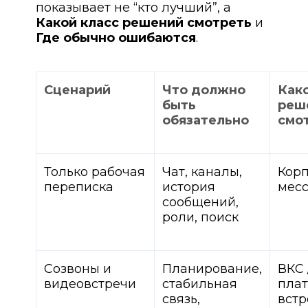
показывает не “кто лучший”, а
Какой класс решений смотреть
и
Где обычно ошибаются
.
Сценарий
Что должно
Како
быть
реш
обязательно
смо
Только рабочая
Чат, каналы,
Кор
переписка
история
мес
сообщений,
роли, поиск
Созвоны и
Планирование,
ВКС 
видеовстречи
стабильная
пла
связь,
встр