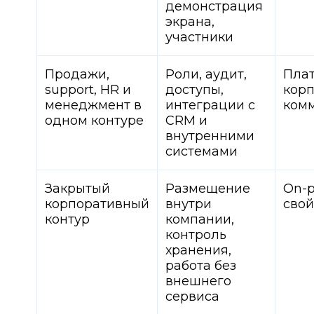
демонстрация
экрана,
участники
Продажи,
Роли, аудит,
Пла
support, HR и
доступы,
кор
менеджмент в
интеграции с
ком
одном контуре
CRM и
внутренними
системами
Закрытый
Размещение
On-p
корпоративный
внутри
свой
контур
компании,
контроль
хранения,
работа без
внешнего
сервиса