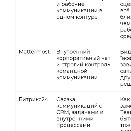
и рабочие
сце
коммуникации в
всё
одном контуре
бли
чем
раб
сре
Mattermost
Внутренний
Вид
корпоративный чат
“вс
и строгий контроль
зав
командной
свя
коммуникации
дру
реш
Битрикс24
Связка
Как
коммуникаций с
зам
CRM, задачами и
Tea
внутренними
быт
процессами
тяж