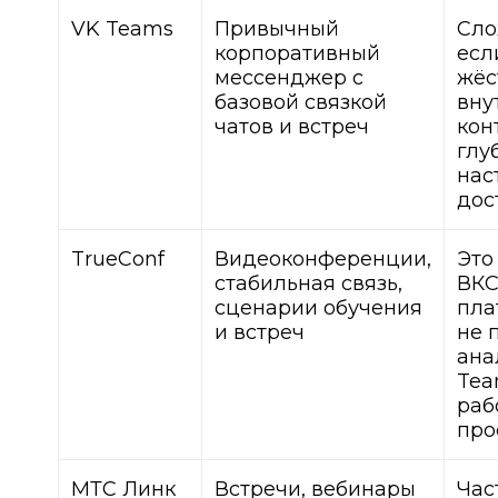
VK Teams
Привычный
Сло
корпоративный
есл
мессенджер с
жёс
базовой связкой
вну
чатов и встреч
кон
глу
нас
дос
TrueConf
Видеоконференции,
Это
стабильная связь,
ВКС
сценарии обучения
пла
и встреч
не 
ана
Tea
раб
про
МТС Линк
Встречи, вебинары
Час