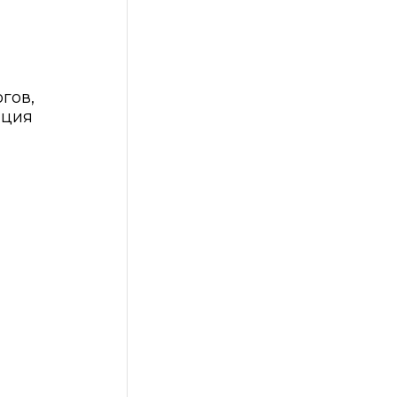
гов,
ация