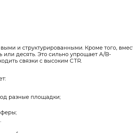
выми и структурированными. Кроме того, вмес
 или десять. Это сильно упрощает A/B-
ходить связки с высоким CTR.
т:
под разные площадки;
фферы;
.