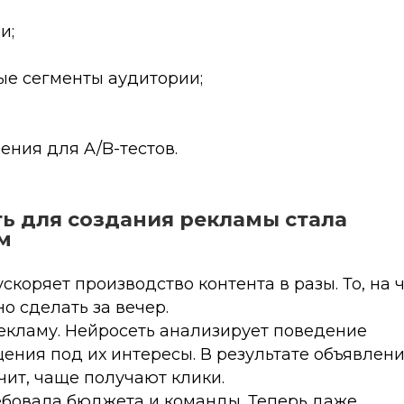
и;
ые сегменты аудитории;
ния для A/B-тестов.
ть для создания рекламы стала
м
коряет производство контента в разы. То, на 
о сделать за вечер.
екламу. Нейросеть анализирует поведение
ения под их интересы. В результате объявлен
чит, чаще получают клики.
бовала бюджета и команды. Теперь даже