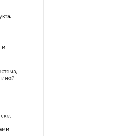
кта.
 и
истема,
и иной
ске,
ами,