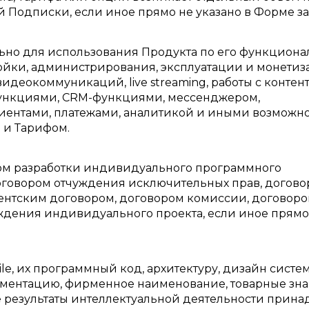
 Подписки, если иное прямо не указано в Форме за
льно для использования Продукта по его функцион
тройки, администрирования, эксплуатации и монети
деокоммуникаций, live streaming, работы с контент
функциями, CRM-функциями, мессенджером,
лиентами, платежами, аналитикой и иными возможн
и Тарифом.
ором разработки индивидуального программного
договором отчуждения исключительных прав, догов
ентским договором, договором комиссии, договор
ждения индивидуального проекта, если иное прямо
ile, их программный код, архитектуру, дизайн систе
ментацию, фирменное наименование, товарные зна
е результаты интеллектуальной деятельности прина