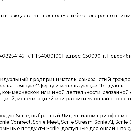
дтверждаете, что полностью и безоговорочно прин
08254145, КПП 540801001, адрес: 630090, г. Новосиб
ивидуальный предприниматель, самозанятый гражд
ее настоящую Оферту и использующее Продукт в
 коммерческой или иной деятельности, связанной 
ацией, монетизацией или развитием онлайн-проект
родукт Scrile, выбранный Лицензиатом при оформл
 Connect, Scrile Meet, Scrile Stream, Scrile AI, Scrile
граммные продукты Scrile, доступные для онлайн-пок