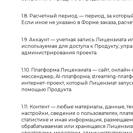
1.8. Расчетный период — период, за котор
Если иное не указано в Форме заказа, рас
1.9. Аккаунт — учетная запись Лицензиата
используемая для доступа к Продукту, упр
администрирования проекта.
1.10. Платформа Лицензиата — сайт, онлайн
мессенджер, AI-платформа, streaming-плат
интернет-проект, который Лицензиат запуск
помощью Продукта.
1.11. Контент — любые материалы, данные, т
настройки, сведения о пользователях, плате
статистике и иная информация, размещаема
обрабатываемая или хранящаяся Лицензиат
креаторами, моделями, администраторами