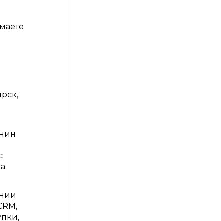
имаете
ирск,
анин
с
а.
ении
 CRM,
упки,