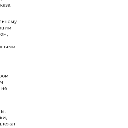
каза.
альному
зации
ом,
остями,
ором
ом
 не
мы,
ки,
длежат