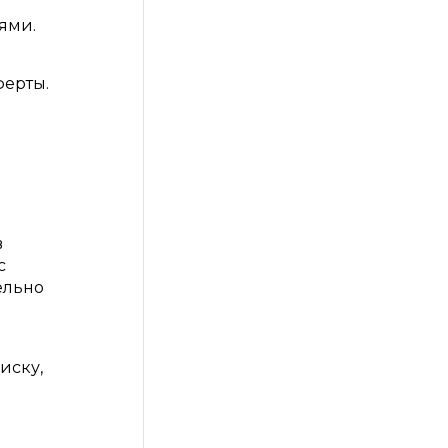
ями.
ферты.
в
с
ельно
иску,