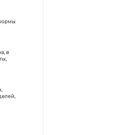
 формы
а, в
ты,
,
делей,