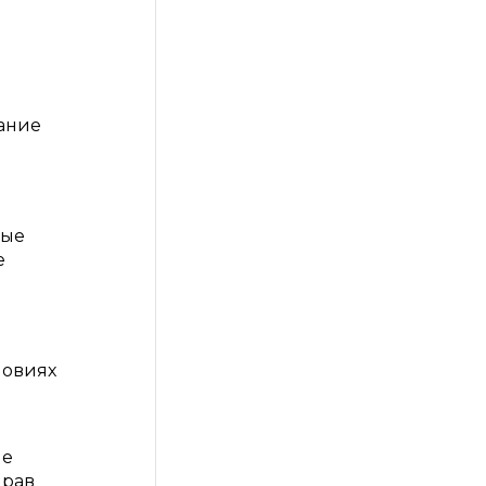
ание
ные
е
ловиях
ые
прав