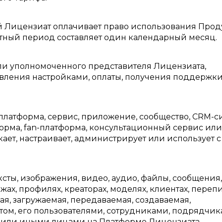
ый Лицензиат оплачивает право использования Проду
четный период составляет один календарный месяц.
 или уполномоченного представителя Лицензиата,
авления настройками, оплаты, получения поддержки
-платформа, сервис, приложение, сообщество, CRM-с
форма, fan-платформа, консультационный сервис ил
ает, настраивает, администрирует или использует с
ексты, изображения, видео, аудио, файлы, сообщения,
жах, профилях, креаторах, моделях, клиентах, перепи
я, загружаемая, передаваемая, создаваемая,
ом, его пользователями, сотрудниками, подрядчик
 или иными лицами на Платформе Лицензиата.