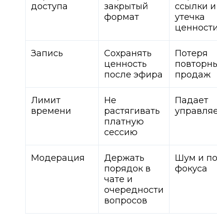
доступа
закрытый
ссылки и
формат
утечка
ценност
Запись
Сохранять
Потеря
ценность
повторн
после эфира
продаж
Лимит
Не
Падает
времени
растягивать
управля
платную
сессию
Модерация
Держать
Шум и по
порядок в
фокуса
чате и
очередности
вопросов