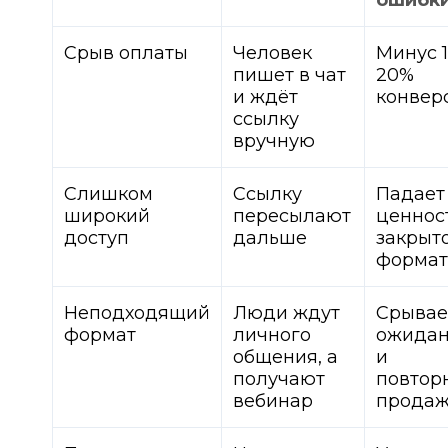
ошибк
Срыв оплаты
Человек
Минус 1
пишет в чат
20%
и ждёт
конвер
ссылку
вручную
Слишком
Ссылку
Падает
широкий
пересылают
ценнос
доступ
дальше
закрыт
формат
Неподходящий
Люди ждут
Срывае
формат
личного
ожида
общения, а
и
получают
повтор
вебинар
прода