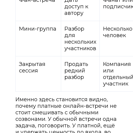
Фан-встреча
Дать
Фанат или
доступ к
подписчи
автору
Мини-группа
Разбор
Несколько
для
человек
нескольких
участников
Закрытая
Продать
Компания
сессия
редкий
или
разбор
отдельны
участник
Именно здесь становится видно,
почему платные онлайн-встречи не
стоит смешивать с обычными
созвонами. У обычной встречи одна
задача, поговорить. У платной, ещё
и удержать ценность до входа, во