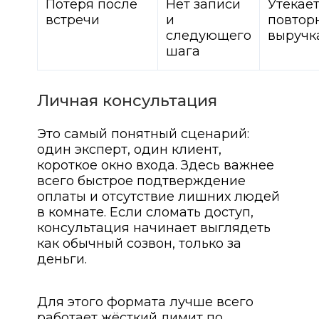
Потеря после
Нет записи
Утекае
встречи
и
повтор
следующего
выручк
шага
Личная консультация
Это самый понятный сценарий:
один эксперт, один клиент,
короткое окно входа. Здесь важнее
всего быстрое подтверждение
оплаты и отсутствие лишних людей
в комнате. Если сломать доступ,
консультация начинает выглядеть
как обычный созвон, только за
деньги.
Для этого формата лучше всего
работает жёсткий лимит по