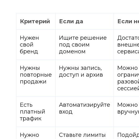
Критерий
Если да
Если н
Нужен
Ищите решение
Достат
свой
под своим
внешн
бренд
доменом
сервис
Нужны
Нужны запись,
Можно
повторные
доступ и архив
ограни
продажи
разово
сессие
Есть
Автоматизируйте
Можно 
платный
вход
вручну
трафик
Нужно
Ставьте лимиты
Подой