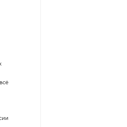
х
всё
сии