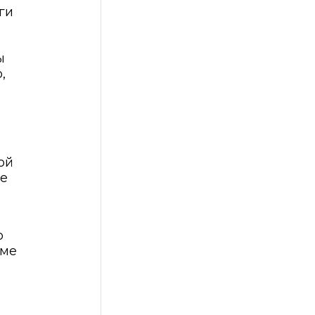
ги
ы
,
ой
не
о
еме