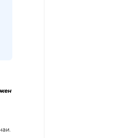
ужен
чаи.