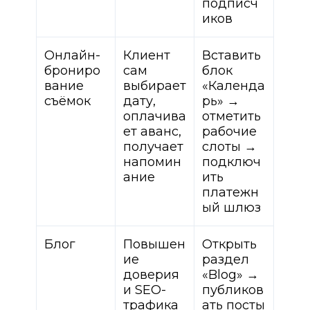
подписч
иков
Онлайн-
Клиент
Вставить
брониро
сам
блок
вание
выбирает
«Календа
съёмок
дату,
рь» →
оплачива
отметить
ет аванс,
рабочие
получает
слоты →
напомин
подключ
ание
ить
платежн
ый шлюз
Блог
Повышен
Открыть
ие
раздел
доверия
«Blog» →
и SEO-
публиков
трафика
ать посты