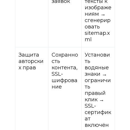
заявок
тексты к
изображе
ниям →
сгенерир
овать
sitemap.x
ml
Защита
Сохранно
Установи
авторски
сть
ть
х прав
контента,
водяные
SSL-
знаки →
шифрова
ограничи
ние
ть
правый
клик →
SSL-
сертифик
ат
включён