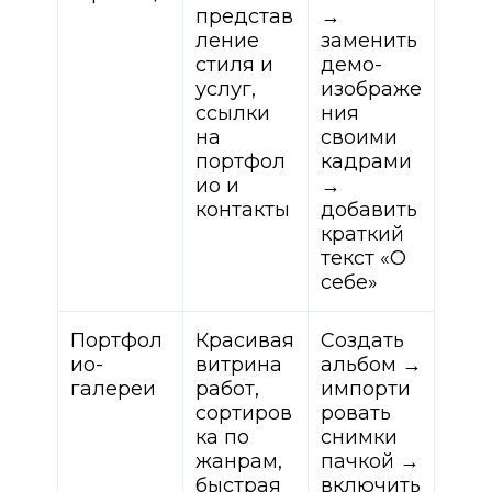
представ
→
ление
заменить
стиля и
демо-
услуг,
изображе
ссылки
ния
на
своими
портфол
кадрами
ио и
→
контакты
добавить
краткий
текст «О
себе»
Портфол
Красивая
Создать
ио-
витрина
альбом →
галереи
работ,
импорти
сортиров
ровать
ка по
снимки
жанрам,
пачкой →
быстрая
включить