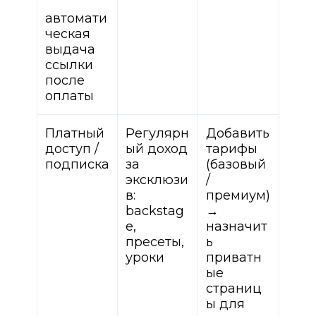
автомати
ческая
выдача
ссылки
после
оплаты
Платный
Регулярн
Добавить
доступ /
ый доход
тарифы
подписка
за
(базовый
эксклюзи
/
в:
премиум)
backstag
→
e,
назначит
пресеты,
ь
уроки
приватн
ые
страниц
ы для