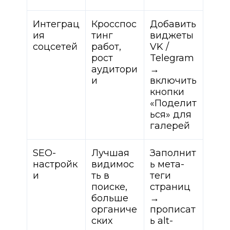
Интеграц
Кросспос
Добавить
ия
тинг
виджеты
соцсетей
работ,
VK /
рост
Telegram
аудитори
→
и
включить
кнопки
«Поделит
ься» для
галерей
SEO-
Лучшая
Заполнит
настройк
видимос
ь мета-
и
ть в
теги
поиске,
страниц
больше
→
органиче
прописат
ских
ь alt-