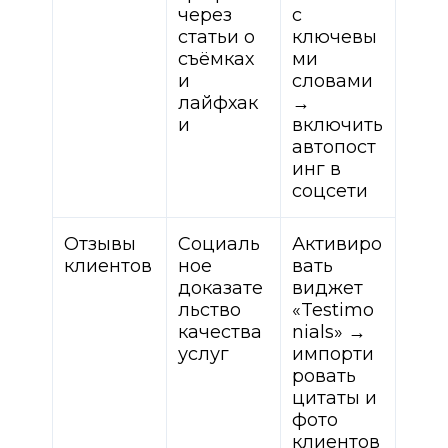
через
с
статьи о
ключевы
съёмках
ми
и
словами
лайфхак
→
и
включить
автопост
инг в
соцсети
Отзывы
Социаль
Активиро
клиентов
ное
вать
доказате
виджет
льство
«Testimo
качества
nials» →
услуг
импорти
ровать
цитаты и
фото
клиентов