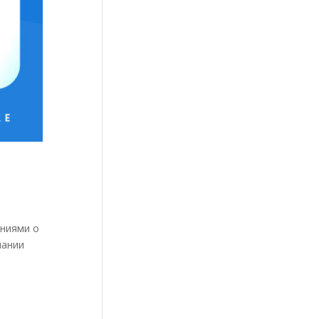
ениями о
пании