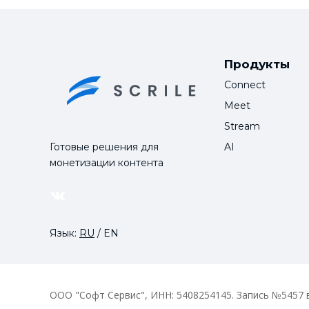
Продукты
Connect
Meet
Stream
Готовые решения для
AI
монетизации контента
VK
Язык:
RU
/
EN
ООО "Софт Сервис", ИНН: 5408254145. Запись №5457 в