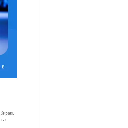
збираю,
зных